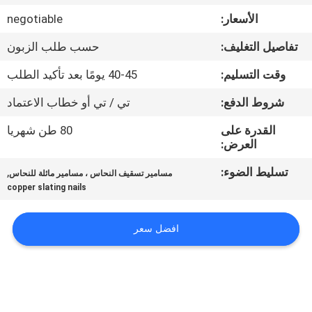
الأسعار:
negotiable
مراقبة
تفاصيل التغليف:
حسب طلب الزبون
الجودة
وقت التسليم:
40-45 يومًا بعد تأكيد الطلب
اتصل
شروط الدفع:
تي / تي أو خطاب الاعتماد
بنا
القدرة على
80 طن شهريا
العرض:
اطلب
تسليط الضوء:
,
مسامير تسقيف النحاس ، مسامير مائلة للنحاس
copper slating nails
اقتباس
افضل سعر
خريطة
الموقع
PRIVACY