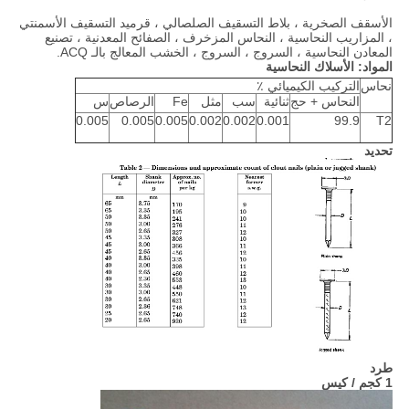
الأسقف الصخرية ، بلاط التسقيف الصلصالي ، قرميد التسقيف الأسمنتي
، المزاريب النحاسية ، النحاس المزخرف ، الصفائح المعدنية ، تصنيع
المعادن النحاسية ، السروج ، السروج ، الخشب المعالج بالـ ACQ.
المواد: الأسلاك النحاسية
نحاس
التركيب الكيميائي ٪
النحاس + حج
ثنائية
سب
مثل
Fe
الرصاص
س
0.005
0.005
0.005
0.002
0.002
0.001
99.9
T2
تحديد
طرد
1 كجم / كيس