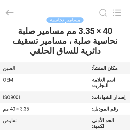
2026
Yuanjia
Leren
Business
License.
مسامير نحاسية
All
Rights
Reserved.
40 × 3.35 مم مسامير صلبة
الصفحة
نحاسية صلبة ، مسامير تسقيف
الرئيسية
دائرية للساق الحلقي
منتجات
مكان المنشأ:
الصين
معلومات
اسم العلامة
OEM
عنا
التجارية:
إصدار الشهادات:
ISO9001
جولة
رقم الموديل:
3.35 × 40 مم
في
الحد الأدنى
تفاوض
المعمل
لكمية: