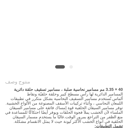
POLICY
منتوج وصف
40 × 3.35 مم مسامير نحاسية صلبة ، مسامير تسقيف حلقة دائرية
المسامير الدائرية لها رأس مسطح كبير وحلقة حلقيّة ونقاط
ألماس.تُستخدم مسامير التسقيف النحاسية بشكل متكرر في تطبيقات
اللمعان النحاسي ، وأثناء تركيبات الأسقف المصنوعة من الألواح الخشبية.
توفر مسامير السيقان الحلقية قوة إمساك فائقة على مسامير السيقان
الملساء لأن الخشب يملأ فجوة الحلقات ويوفر أيضًا احتكاكًا للمساعدة في
منع الظفر من التراجع بمرور الوقت.غالبًا ما يستخدم مسمار السيقان
الحلقية في أنواع الخشب الأكثر ليونة حيث لا يمثل الانقسام مشكلة.
تشمل التطبيقات: