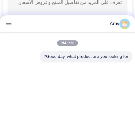
Amy
1:20 PM
Good day, what product are you looking for?
فئات شعبية
جميع
مسامير من الستانلس 
مسامير رأس بلاستيكية
ستيل
المسمار شانك 
حلقة شانك المسامير
المسامير
مسامير الرأس 
تويست شانك الأظافر
المسطحة