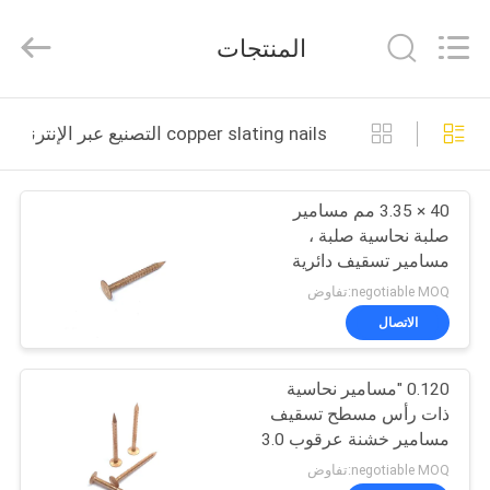
2026
Yuanjia
Leren
المنتجات
Business
License.
All
Rights
Reserved.
الصفحة
copper slating nails التصنيع عبر الإنترنت
الرئيسية
40 × 3.35 مم مسامير
منتجات
صلبة نحاسية صلبة ،
مسامير تسقيف دائرية
معلومات
للساق الحلقي
negotiable MOQ:تفاوض
عنا
الاتصال
0.120 "مسامير نحاسية
جولة
ذات رأس مسطح تسقيف
في
مسامير خشنة عرقوب 3.0
× 40 مم
المعمل
negotiable MOQ:تفاوض