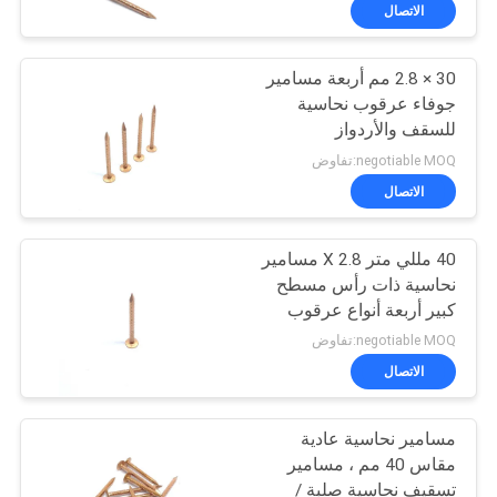
الاتصال
مراقبة
30 × 2.8 مم أربعة مسامير
الجودة
جوفاء عرقوب نحاسية
للسقف والأردواز
اتصل
negotiable MOQ:تفاوض
بنا
الاتصال
40 مللي متر X 2.8 مسامير
اطلب
نحاسية ذات رأس مسطح
اقتباس
كبير أربعة أنواع عرقوب
مجوفة
negotiable MOQ:تفاوض
خريطة
الاتصال
الموقع
مسامير نحاسية عادية
مقاس 40 مم ، مسامير
PRIVACY
تسقيف نحاسية صلبة /