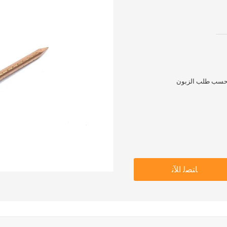
و حسب طلب الزبون
ﺎﺘﺼﻟ ﺍﻶﻧ