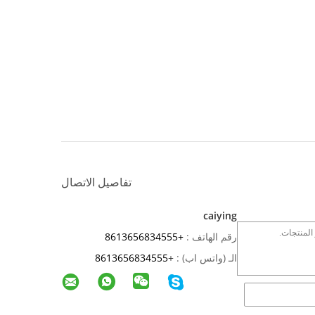
تفاصيل الاتصال
caiying
رقم الهاتف :
+8613656834555
الـ (واتس اب) :
+
8613656834555