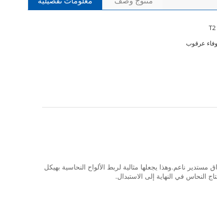
منتوج وصف
معلومات تفصيلية
وفاء عرقوب
 أيضًا في تأمين بلاط السقف الأردوازي في المنازل.تتميز أظافرنا النحاسية برأس كبير يشبه النفوذ (حوالي 9 مم) وساق مستدير ناعم.وهذا يجعلها مثالية لربط الألواح النحاسية بهيكل
ج النحاس في النهاية إلى الاستبدال.