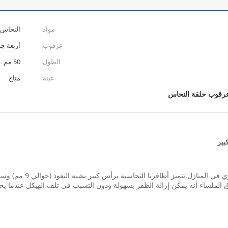
مواد:
النحاس T2
عرقوب:
أربعة ج
الطول:
50 مم
عينة:
متاح
رقوب حلقة النحاس
تستخدم المسامير النحاسية
 الملساء أنه يمكن إزالة الظفر بسهولة ودون التسبب في تلف الهيكل عندما يحتا