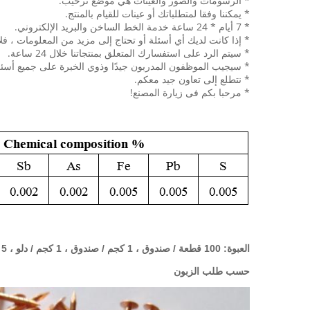
* الرسومات والصور والعينات هي موضع ترحيب.
* يمكننا وفقا لمتطلباتك أو عينات للقيام بالمنتج.
* 7 أيام * 24 ساعة خدمة الخط الساخن والبريد الإلكتروني.
* إذا كانت لديك أي أسئلة أو تحتاج إلى مزيد من المعلومات ، فلا 
* سيتم الرد على استفسارك المتعلق بمنتجاتنا خلال 24 ساعة.
* سيجيب الموظفون المدربون جيدًا وذوي الخبرة على جميع أسئلتك
* نتطلع إلى تعاون جيد معكم.
* مرحبا بكم فى زيارة المصنع!
العبوة: 100 قطعة / صندوق ، 1 كجم / صندوق ، 1 كجم / دلو ، 5 كجم / صندوق ، 5 كجم / دلو ،
حسب طلب الزبون