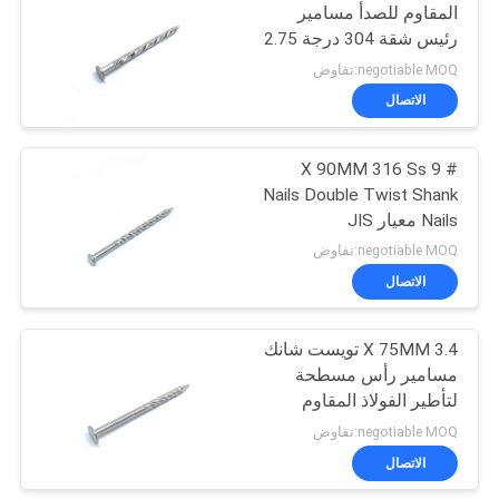
المقاوم للصدأ مسامير
رئيس شقة 304 درجة 2.75
9
× 50 مم
negotiable MOQ:تفاوض
الاتصال
مسامير عرقوب ناعمة
# 9 X 90MM 316 Ss
Nails Double Twist Shank
Nails معيار JIS
negotiable MOQ:تفاوض
الاتصال
7
مسامير لفائف الفولاذ
3.4 X 75MM تويست شانك
مسامير رأس مسطحة
المقاوم للصدأ
لتأطير الفولاذ المقاوم
للصدأ A4
negotiable MOQ:تفاوض
الاتصال