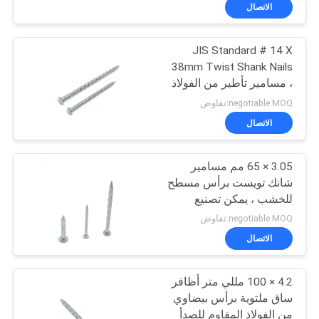
الاتصال
مراقبة
JIS Standard # 14 X
الجودة
37
38mm Twist Shank Nails
، مسامير تأطير من الفولاذ
حلقة شانك المسامير
اتصل
المقاوم للصدأ
negotiable MOQ:تفاوض
بنا
الاتصال
3.05 × 65 مم مسامير
اطلب
شانك تويست برأس مسطح
اقتباس
للخشب ، يمكن تصنيع
14
الحجم حسب الطلب
negotiable MOQ:تفاوض
المسمار شانك
خريطة
الاتصال
الموقع
المسامير
4.2 × 100 مللي متر أظافر
ساق ملتوية برأس بيضاوي
PRIVACY
من الفولاذ المقاوم للصدأ