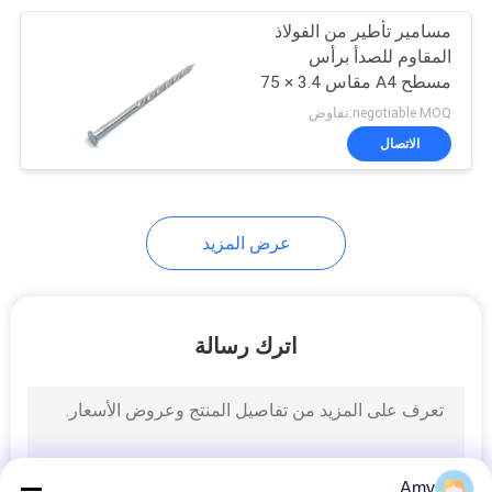
مسامير تأطير من الفولاذ
7
المقاوم للصدأ برأس
مسامير مجمعة من
مسطح A4 مقاس 3.4 × 75
مم
negotiable MOQ:تفاوض
البلاستيك
الاتصال
عرض المزيد
6
مسامير نحاسية
اترك رسالة
Amy