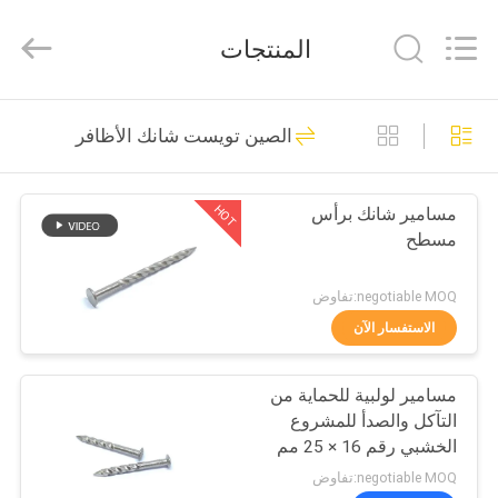
2026
Yuanjia
Leren
المنتجات
Business
License.
All
Rights
Reserved.
الصفحة
51
الصين تويست شانك الأظافر
الرئيسية
مسامير من الستانلس
ستيل
HOT
مسامير شانك برأس
منتجات
مسطح
معلومات
negotiable MOQ:تفاوض
عنا
الاستفسار الآن
54
مسامير رأس
مسامير لولبية للحماية من
جولة
التآكل والصدأ للمشروع
في
بلاستيكية
الخشبي رقم 16 × 25 مم
المعمل
negotiable MOQ:تفاوض