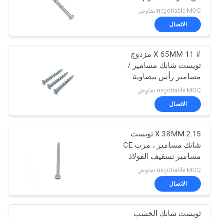
مسامير التزيين
POLICY
negotiable MOQ:تفاوض
الاتصال
16
مسامير الرأس
# 11 X 65MM مزدوج
تويست شانك مسامير /
المسطحة
مسامير رأس بيضاوية
لمشروع التسقيف الخشبي
negotiable MOQ:تفاوض
الاتصال
2.15 X 38MM تويست
13
شانك مسامير ، مرت CE
مسامير تسقيف الفولاذ
تويست شانك الأظافر
المقاوم للصدأ
negotiable MOQ:تفاوض
الاتصال
تويست شانك الخشب