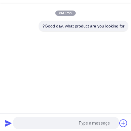
POLICY
1:55 PM
Good day, what product are you looking for?
فئات شعبية
جميع
مسامير من الستانلس 
مسامير رأس بلاستيكية
ستيل
المسمار شانك 
حلقة شانك المسامير
المسامير
مسامير الرأس 
تويست شانك الأظافر
المسطحة
مسامير لفائف الفولاذ 
مسامير عرقوب ناعمة
المقاوم للصدأ
طلب اقتباس