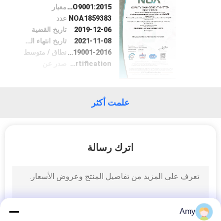
ISO9001:2015
معيار
NOA1859383
عدد
مراقبة
2019-12-06
تاريخ القضية
الجودة
2021-11-08
تاريخ انتهاء الصلاحية
GB/T19001-2016
نطاق / متوسط
NOA testing & certification
صدر عن
اتصل
بنا
علمت أكثر
اطلب
اقتباس
اترك رسالة
خريطة
الموقع
Amy
PRIVACY