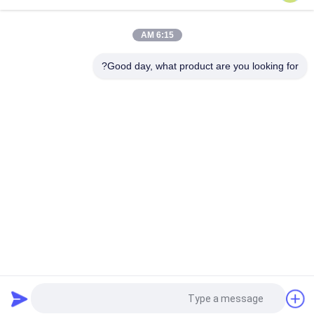
جلت رئيس مصقول الفولاذ المقاوم للصدأ حلقة حلقي مسامير عرقوب
للأخشاب
6:15 AM
32 مم × 1.9 حلقة رأس مسطحة متقلب مسامير عرقوب SUS316
حماية من الصدأ
Good day, what product are you looking for?
فئات شعبية
جميع
مسامير من الستانلس 
مسامير رأس بلاستيكية
ستيل
المسمار شانك 
حلقة شانك المسامير
المسامير
مسامير الرأس 
تويست شانك الأظافر
المسطحة
مسامير لفائف الفولاذ 
مسامير عرقوب ناعمة
المقاوم للصدأ
طلب اقتباس