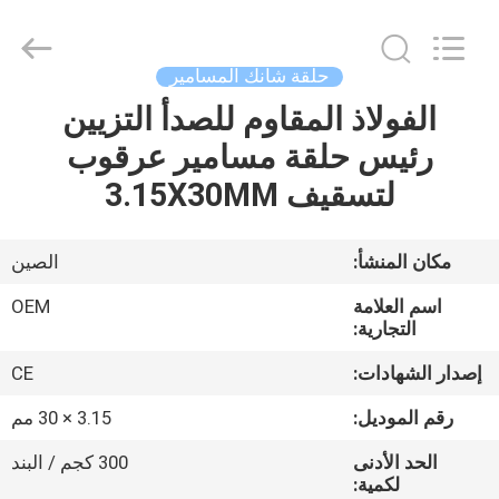
2026
Yuanjia
Leren
Business
License.
حلقة شانك المسامير
All
Rights
Reserved.
الفولاذ المقاوم للصدأ التزيين
الصفحة
رئيس حلقة مسامير عرقوب
الرئيسية
لتسقيف 3.15X30MM
منتجات
مكان المنشأ:
الصين
معلومات
اسم العلامة
OEM
عنا
التجارية:
إصدار الشهادات:
CE
جولة
رقم الموديل:
3.15 × 30 مم
في
الحد الأدنى
300 كجم / البند
المعمل
لكمية: