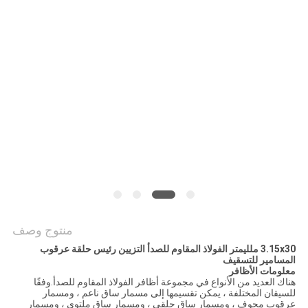
POLICY
منتوج وصف
3.15x30 ملليمتر الفولاذ المقاوم للصدأ التزيين رئيس حلقة عرقوب
المسامير للتسقيف
معلومات الأظافر
هناك العديد من الأنواع في مجموعة أظافر الفولاذ المقاوم للصدأ.وفقًا
للسيقان المختلفة ، يمكن تقسيمها إلى مسمار ساق ناعم ، ومسمار
عرقوب مجوف ، ومسمار ساق حلقي ، ومسمار ساق ملتوي ، ومسمار