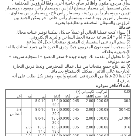
ساق مزدوج ملتوي وأظافر ساق خاصة أخرى.وفقًا للرؤوس المختلفة ،
يمكن تقسيمها إلى مسمار مسطح للرأس ، ومسمار رأس مفقود ، ومسمار
تزيين ، ومسمار رأس وردية ، ومسمار رأس تاج ، ومسمار رأس بيضاوي ،
ومسمار رأس بزاوية قائمة ، ومسمار رأس خاص آخر.يمكن الجمع بين
الرؤوس والسيقان المختلفة ومطابقتها بحرية.
خدماتنا
1) سواء كنت عميلنا الحالي أو عميلاً جديدًا ، يمكننا توفير عينات مجانًا.
2) 7 أيام * 24 ساعة خدمة الخط الساخن والبريد الإلكتروني.
3) سيتم الرد على استفسارك المتعلق بمنتجاتنا خلال 24 ساعة.
4) سيجيب الموظفون المدربون جيدًا وذوي الخبرة على جميع أسئلتك باللغة
الإنجليزية بطلاقة.
5) ما نحاول أن نقدمه لك: جودة جيدة + سعر المصنع + استجابة سريعة +
خدمة موثوقة.
6) يتم إنتاج جميع منتجاتنا من قبل عمالنا المحترفين ولدينا فريق التجارة
الخارجية عالي التأثير ، يمكنك الاستمتاع بخدماتنا.
7) لدينا 20 عامًا من الخبرة في التصنيع والبيع ، ونعتز بكل طلب على أنه
شرف لنا.
مادة الأظافر متوفرة
SUS
التركيب الكيميائي (٪)
C≤
سيو
Mn≤
ص
S≤
Cr≤
ني
مو
آخر
8.0-10
18.0-
0.030
0.045
2.00
1.00
0.08
304
20.0
2-3
8.0-10
18.0-
0.030
0.045
2.00
1.00
0.08
304HC
20.0
النحاس
304 لتر
0.03
1.00
2.00
0.045
0.030
18.0-
8.0-10
20.0
2.0-
10.0-
16.0-
0.030
0.035
2.00
1.00
0.08
316
3.0
14.0
18.0