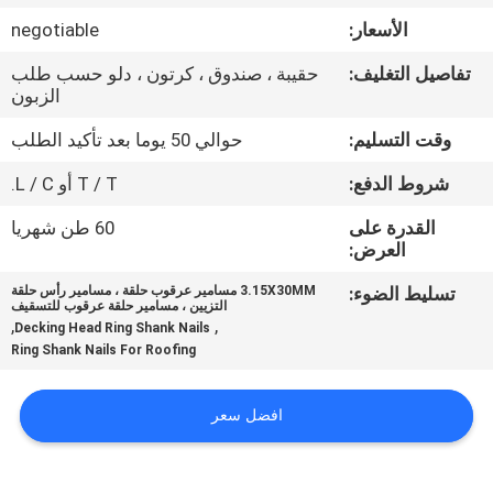
الأسعار:
negotiable
مراقبة
تفاصيل التغليف:
حقيبة ، صندوق ، كرتون ، دلو حسب طلب
الجودة
الزبون
وقت التسليم:
حوالي 50 يوما بعد تأكيد الطلب
اتصل
شروط الدفع:
T / T أو L / C.
بنا
القدرة على
60 طن شهريا
العرض:
اطلب
تسليط الضوء:
3.15X30MM مسامير عرقوب حلقة ، مسامير رأس حلقة
اقتباس
التزيين ، مسامير حلقة عرقوب للتسقيف
,
,
Decking Head Ring Shank Nails
Ring Shank Nails For Roofing
خريطة
الموقع
افضل سعر
PRIVACY