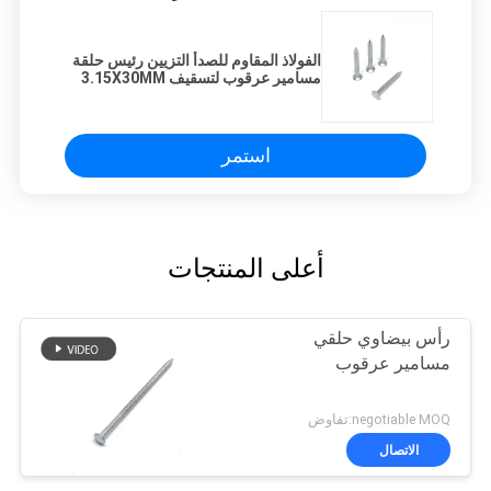
الفولاذ المقاوم للصدأ التزيين رئيس حلقة
مسامير عرقوب لتسقيف 3.15X30MM
استمر
أعلى المنتجات
رأس بيضاوي حلقي
مسامير عرقوب
negotiable MOQ:تفاوض
الاتصال