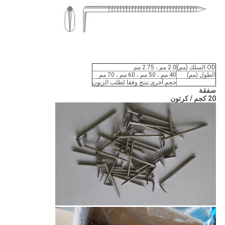
OD السلك (مم)
2.0 مم ، 2.75 مم
الطول (مم)
40 مم ، 50 مم ، 60 مم ، 70 مم
حجم أخرى تنتج وفقا لطلب الزبون
صفقة
20 كجم / كرتون