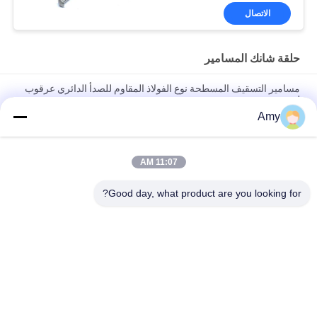
الاتصال
حلقة شانك المسامير
مسامير التسقيف المسطحة نوع الفولاذ المقاوم للصدأ الدائري عرقوب
لمشروع خشبي
Amy
جلت رئيس مصقول الفولاذ المقاوم للصدأ حلقة حلقي مسامير عرقوب
للأخشاب
11:07 AM
32 مم × 1.9 حلقة رأس مسطحة متقلب مسامير عرقوب SUS316
حماية من الصدأ
Good day, what product are you looking for?
فئات شعبية
جميع
مسامير من الستانلس 
مسامير رأس بلاستيكية
ستيل
المسمار شانك 
حلقة شانك المسامير