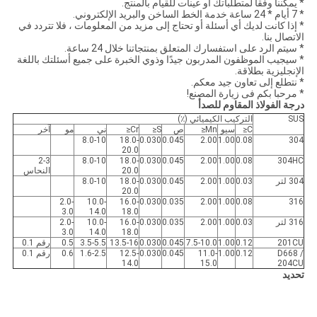
* يمكننا وفقا لمتطلباتك أو عينات للقيام بالمنتج.
* 7 أيام * 24 ساعة خدمة الخط الساخن والبريد الإلكتروني.
* إذا كانت لديك أي أسئلة أو تحتاج إلى مزيد من المعلومات ، فلا تتردد في
الاتصال بنا.
* سيتم الرد على استفسارك المتعلق بمنتجاتنا خلال 24 ساعة.
* سيجيب الموظفون المدربون جيدًا وذوي الخبرة على جميع أسئلتك باللغة
الإنجليزية بطلاقة.
* نتطلع إلى تعاون جيد معكم.
* مرحبا بكم فى زيارة المصنع!
درجة الفولاذ المقاوم للصدأ
SUS
التركيب الكيميائي (٪)
C≤
سيو
Mn≤
ص
S≤
Cr≤
ني
مو
آخر
8.0-10
18.0-
0.030
0.045
2.00
1.00
0.08
304
20.0
2-3
8.0-10
18.0-
0.030
0.045
2.00
1.00
0.08
304HC
20.0
النحاس
304 لتر
0.03
1.00
2.00
0.045
0.030
18.0-
8.0-10
20.0
2.0-
10.0-
16.0-
0.030
0.035
2.00
1.00
0.08
316
3.0
14.0
18.0
316 لتر
0.03
1.00
2.00
0.035
0.030
16.0-
10.0-
2.0-
3.0
14.0
18.0
201CU
0.12
1.00
7.5-10.0
0.045
0.030
13.5-16
3.5-5.5
0.5
رقم 0.1
D668 /
0.12
1.00
11.0-
0.045
0.030
12.5-
1.6-2.5
0.6
رقم 0.1
14.0
15.0
204CU
تحديد