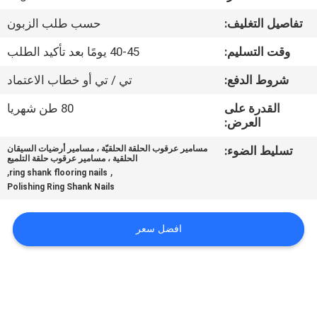
تفاصيل التغليف:
حسب طلب الزبون
مراقبة
وقت التسليم:
40-45 يومًا بعد تأكيد الطلب
الجودة
شروط الدفع:
تي / تي أو خطاب الاعتماد
اتصل
القدرة على
80 طن شهريا
العرض:
بنا
تسليط الضوء:
مسامير عرقوب الحلقة الحلقيّة ، مسامير أرضيات السيقان
الحلقية ، مسامير عرقوب حلقة التلميع
اطلب
,
,
ring shank flooring nails
Polishing Ring Shank Nails
اقتباس
افضل سعر
خريطة
الموقع
PRIVACY