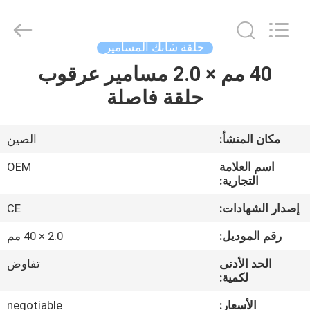
2026
Yuanjia
Leren
Business
License.
حلقة شانك المسامير
All
Rights
Reserved.
40 مم × 2.0 مسامير عرقوب
الصفحة
حلقة فاصلة
الرئيسية
منتجات
مكان المنشأ:
الصين
اسم العلامة
OEM
معلومات
التجارية:
عنا
إصدار الشهادات:
CE
رقم الموديل:
2.0 × 40 مم
جولة
الحد الأدنى
تفاوض
في
لكمية:
المعمل
الأسعار:
negotiable