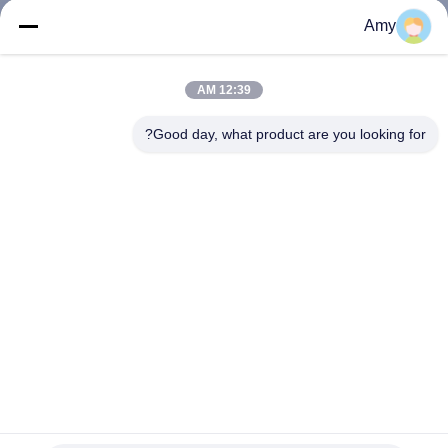
Amy
مراقبة
الجودة
12:39 AM
Good day, what product are you looking for?
اتصل
بنا
اطلب
اقتباس
خريطة
الموقع
مسامير رأس بلاستيكية من الفولاذ المقاوم للصدأ للبناء / دبابيس
SUS316 دبابيس علوية بولي 30 مم
PRIVACY