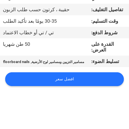
تفاصيل التغليف:
حقيبة ، كرتون حسب طلب الزبون
مراقبة
وقت التسليم:
30-35 يومًا بعد تأكيد الطلب
الجودة
شروط الدفع:
تي / تي أو خطاب الاعتماد
اتصل
القدرة على
50 طن شهريا
العرض:
بنا
تسليط الضوء:
,
مسامير التزيين ومسامير لوح الأرضية
floorboard nails
اطلب
اقتباس
افضل سعر
خريطة
الموقع
PRIVACY