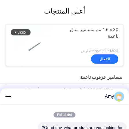
أعلى المنتجات
30 × 1.6 مم مسامير ساق
ناعمة
negotiable MOQ:تفاوض
الاتصال
مسامير عرقوب ناعمة
مرت 1.6X25MM CE بأظافر ساق ناعمة مشرقة برأس غاطسة
Amy
مسامير شانك ذات رأس مسطح من الفولاذ المقاوم للصدأ لمشروع
خشبي
11:04 PM
SUS304 الفولاذ المقاوم للصدأ مسامير رئيس مسطحة مسامير ناعمة
للخشب
Good day, what product are you looking for?