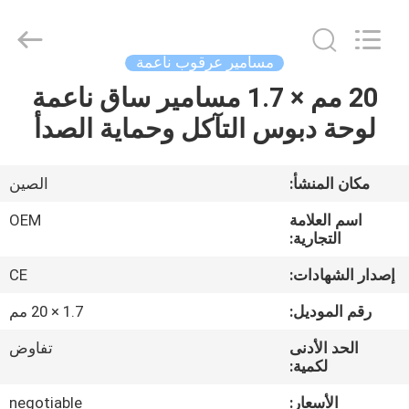
2026
Yuanjia
Leren
Business
License.
مسامير عرقوب ناعمة
All
Rights
Reserved.
20 مم × 1.7 مسامير ساق ناعمة
الصفحة
لوحة دبوس التآكل وحماية الصدأ
الرئيسية
منتجات
مكان المنشأ:
الصين
اسم العلامة
OEM
معلومات
التجارية:
عنا
إصدار الشهادات:
CE
رقم الموديل:
1.7 × 20 مم
جولة
الحد الأدنى
تفاوض
في
لكمية:
المعمل
الأسعار:
negotiable