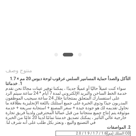
POLICY
منتوج وصف
التآكل والصدأ حماية المسامير السلس عرقوب لوحة دبوس 20 مم × 1.7
1. خدماتنا
سواء كنت عميلاً حاليًا أو عميلًا جديدًا ، يمكننا توفير عينات مجانًا.نحن نقدم
خدمة الخط الساخن والبريد الإلكتروني لمدة 7 أيام * 24 ساعة.سيتم الرد
على استفسارك المتعلق بمنتجاتنا خلال 24 ساعة.سيجيب الموظفون
المدربون جيدًا وذوي الخبرة على جميع أسئلتك باللغة الإنجليزية بطلاقة.ما
نحاول تقديمه لك هو جودة جيدة + سعر المصنع + استجابة سريعة + خدمة
موثوقة.يتم إنتاج جميع منتجاتنا من قبل عمالنا المحترفين ولدينا فريق تجارة
خارجية عالي التأثير ، يمكنك تصديق خدمتنا تمامًا.لدينا 20 عامًا من الخبرة
في التصنيع والبيع ، ونعتز بكل طلب على أنه شرف لنا.
2. المواصفات
OD السلك (مم)
1.6 / 1.7 / 1.9 / 2.0