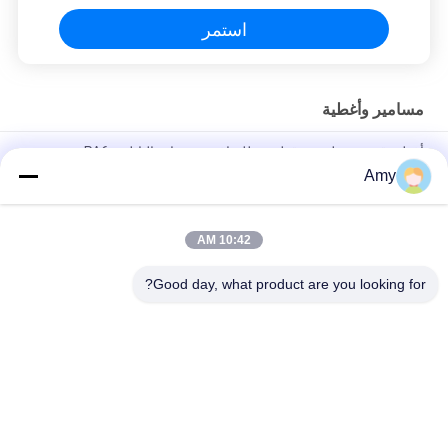
استمر
مسامير وأغطية
أغطية قبة معزولة من قطعتين للبراغي من مادة النايلون PA6
Amy
مسامير بلاستيكية متقاطعة برأس معزول 4.2X18 مللي متر A4 من
الفولاذ المقاوم للصدأ
10:42 AM
التنصت الذاتي مسامير معزولة بالكامل الخيوط 316 الفولاذ المقاوم
للصدأ
Good day, what product are you looking for?
فئات شعبية
جميع
مسامير من الستانلس 
مسامير رأس بلاستيكية
ستيل
المسمار شانك 