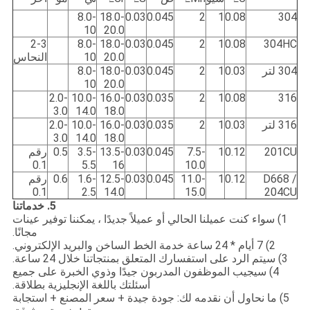
8.0-
18.0-
0.03
0.045
2
1
0.08
304
10
20.0
2-3
8.0-
18.0-
0.03
0.045
2
1
0.08
304HC
20.0
10
النحاس
304 لتر
0.03
1
2
0.045
0.03
18.0-
8.0-
10
20.0
2.0-
10.0-
16.0-
0.03
0.035
2
1
0.08
316
3.0
14.0
18.0
316 لتر
0.03
1
2
0.035
0.03
16.0-
10.0-
2.0-
3.0
14.0
18.0
201CU
0.12
1
7.5-
0.045
0.03
13.5-
3.5-
0.5
رقم
0.1
5.5
16
10.0
D668 /
0.12
1
11.0-
0.045
0.03
12.5-
1.6-
0.6
رقم
0.1
2.5
14.0
15.0
204CU
5. خدماتنا
1) سواء كنت عميلنا الحالي أو عميلاً جديدًا ، يمكننا توفير عينات
مجانًا.
2) 7 أيام * 24 ساعة خدمة الخط الساخن والبريد الإلكتروني.
3) سيتم الرد على استفسارك المتعلق بمنتجاتنا خلال 24 ساعة.
4) سيجيب الموظفون المدربون جيدًا وذوي الخبرة على جميع
أسئلتك باللغة الإنجليزية بطلاقة.
5) ما نحاول أن نقدمه لك: جودة جيدة + سعر المصنع + استجابة