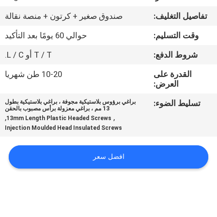
تفاصيل التغليف:
صندوق صغير + كرتون + منصة نقالة
مراقبة
وقت التسليم:
حوالي 60 يومًا بعد التأكيد
الجودة
شروط الدفع:
T / T أو L / C.
اتصل
القدرة على
10-20 طن شهريا
العرض:
بنا
تسليط الضوء:
براغي برؤوس بلاستيكية مجوفة ، براغي بلاستيكية بطول
13 مم ، براغي معزولة برأس مصبوب بالحقن
اطلب
,
,
13mm Length Plastic Headed Screws
Injection Moulded Head Insulated Screws
اقتباس
افضل سعر
خريطة
الموقع
PRIVACY