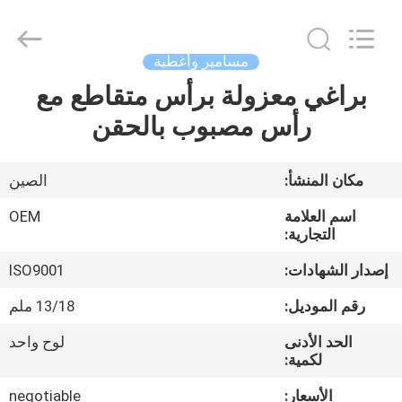
2026
Yuanjia
Leren
Business
License.
مسامير وأغطية
All
Rights
Reserved.
براغي معزولة برأس متقاطع مع
الصفحة
رأس مصبوب بالحقن
الرئيسية
منتجات
مكان المنشأ:
الصين
اسم العلامة
OEM
معلومات
التجارية:
عنا
إصدار الشهادات:
ISO9001
رقم الموديل:
13/18 ملم
جولة
الحد الأدنى
لوح واحد
في
لكمية:
المعمل
الأسعار:
negotiable