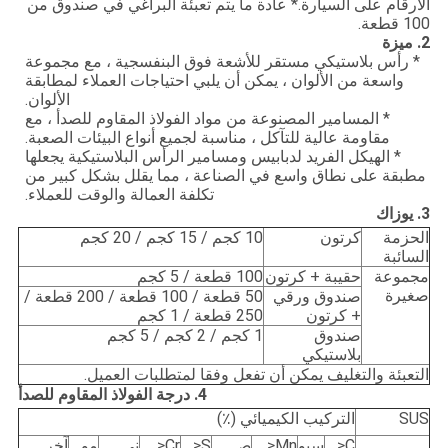
الأرقام على السيارة.* عادة ما يتم تعبئة البراغي في صندوق من
100 قطعة.
2. ميزة
* رأس بلاستيكي مستقر للأشعة فوق البنفسجية ، مع مجموعة
واسعة من الألوان ، يمكن أن يلبي احتياجات العملاء لمطابقة
الألوان.
* المسامير المصنوعة من مواد الفولاذ المقاوم للصدأ ، مع
مقاومة عالية للتآكل ، مناسبة لجميع أنواع البيئات الصعبة.
* الهيكل الفريد لدبابيس ومسامير الرأس البلاستيكية يجعلها
مطبقة على نطاق واسع في الصناعة ، مما يقلل بشكل كبير من
تكلفة العمالة والوقت للعملاء.
3. يوزاك
الحزمة
كرتون
10 كجم / 15 كجم / 20 كجم
السائبة
مجموعة
حقيبة + كرتون
100 قطعة / 5 كجم
صغيرة
صندوق ورقي
50 قطعة / 100 قطعة / 200 قطعة /
+ كرتون
250 قطعة / 1 كجم
صندوق
1 كجم / 2 كجم / 5 كجم
بلاستيكي
التعبئة والتغليف يمكن أن تفعل وفقا لمتطلبات العميل.
4. درجة الفولاذ المقاوم للصدأ
SUS
التركيب الكيميائي (٪)
C≤
سيو
Mn≤
ص
S≤
Cr≤
ني
مو
آخر