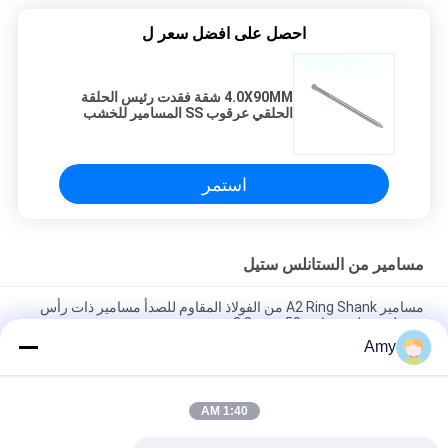
احصل على افضل سعر ل
4.0X90MM شقة فقدت رئيس الحلقة
الحلقي عرقوب SS المسامير للخشب
استمر
مسامير من الستانلس ستيل
مسامير A2 Ring Shank من الفولاذ المقاوم للصدأ مسامير ذات رأس
مسطح متقلب مقاس 50 مم × 2.8
Amy
40 × 2.8 مم مسامير حلقة الحلقة الحلقية ، مسامير التشطيب الحلزونية
SUS316
1:40 AM
SUS316 البيضاوي رئيس الفولاذ المقاوم للصدأ المسامير حلقة عرقوب
للخشب 1.95X35MM