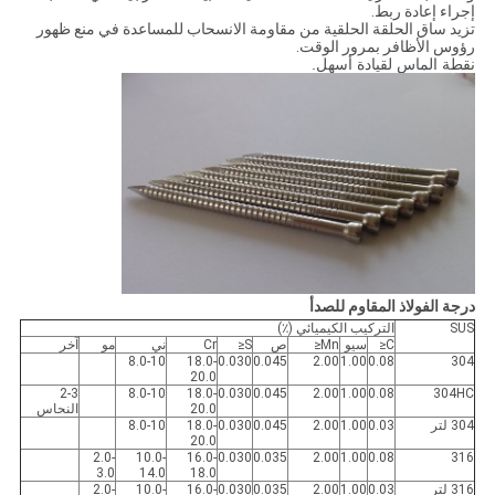
إجراء إعادة ربط.
تزيد ساق الحلقة الحلقية من مقاومة الانسحاب للمساعدة في منع ظهور
رؤوس الأظافر بمرور الوقت.
نقطة الماس لقيادة أسهل.
درجة الفولاذ المقاوم للصدأ
SUS
التركيب الكيميائي (٪)
C≤
سيو
Mn≤
ص
S≤
Cr
ني
مو
آخر
8.0-10
18.0-
0.030
0.045
2.00
1.00
0.08
304
20.0
2-3
8.0-10
18.0-
0.030
0.045
2.00
1.00
0.08
304HC
20.0
النحاس
304 لتر
0.03
1.00
2.00
0.045
0.030
18.0-
8.0-10
20.0
2.0-
10.0-
16.0-
0.030
0.035
2.00
1.00
0.08
316
3.0
14.0
18.0
316 لتر
0.03
1.00
2.00
0.035
0.030
16.0-
10.0-
2.0-