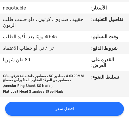
الأسعار:
negotiable
مراقبة
تفاصيل التغليف:
حقيبة ، صندوق ، كرتون ، دلو حسب طلب
الجودة
الزبون
وقت التسليم:
40-45 يومًا بعد تأكيد الطلب
اتصل
شروط الدفع:
تي / تي أو خطاب الاعتماد
بنا
القدرة على
80 طن شهريا
العرض:
اطلب
تسليط الضوء:
4.0X90MM مسامير SS ، مسامير حلقة حلقة عرقوب SS
اقتباس
، مسامير من الفولاذ المقاوم للصدأ برأس مسطح
,
,
Annular Ring Shank SS Nails
Flat Lost Head Stainless Steel Nails
خريطة
الموقع
افضل سعر
PRIVACY