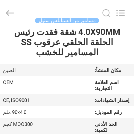
2026
Yuanjia
Leren
Business
License.
مسامير من الستانلس ستيل
All
Rights
Reserved.
4.0X90MM شقة فقدت رئيس
الصفحة
الحلقة الحلقي عرقوب SS
الرئيسية
المسامير للخشب
منتجات
مكان المنشأ:
الصين
معلومات
اسم العلامة
OEM
عنا
التجارية:
إصدار الشهادات:
CE, ISO9001
جولة
رقم الموديل:
90x4.0 ملم
في
الحد الأدنى
MQO300 كجم
المعمل
لكمية: