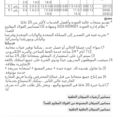
3.0
14.0
18.0
201CU
0.12
1.00
7.5-10.0
0.045
0.030
13.5-16
3.5-5.5
0.5
رقم 0.1
D668 /
0.12
1.00
11.0-
0.045
0.030
12.5-
1.6-2.5
0.6
رقم 0.1
14.0
15.0
204CU
مصنع
* تقديم منتجات عالية الجودة وأفضل الخدمات لأكثر من 20 عامًا.
* نظام إدارة الجودة SGS IS09001 وشهادة CE لمسامير الفولاذ المقاوم
للصدأ.
* تجربة غنية في التصدير إلى المملكة المتحدة والولايات المتحدة وفرنسا
واليابان ونيوزيلندا وأستراليا.
خدماتنا
1) سواء كنت عميلنا الحالي أو عميل جديد ، يمكننا توفير عينات مجانية.
2) 7 أيام * 24 ساعة خدمة الخط الساخن والبريد الإلكتروني.
3) سيتم الرد على استفسارك المتعلق بمنتجاتنا خلال 24 ساعة.
4) سيجيب الموظفون المدربون جيدًا وذوي الخبرة على جميع أسئلتك باللغة
الإنجليزية بطلاقة.
5) ما نحاول تقديمه لك: جودة جيدة + سعر المصنع + استجابة سريعة +
خدمة موثوقة.
6) يتم إنتاج جميع منتجاتنا من قبل عمالنا المحترفين ولدينا فريق التجارة
الخارجية عالي التأثير ، يمكنك الاستمتاع بخدماتنا.
7) لدينا خبرة 20 عامًا في التصنيع والبيع ، ونعتز بكل طلب على أنه شرف
لنا.
مسامير أرضيات السيقان الحلقية
مسامير السيقان المصنوعة من الفولاذ المقاوم للصدأ
مسامير السيقان الحلقية الحلقية