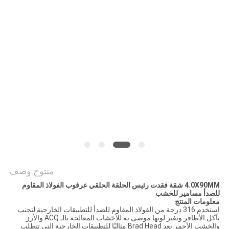
POLICY
منتوج وصف
4.0X90MM شقة فقدت رئيس الحلقة الحلقي عرقوب الفولاذ المقاوم
للصدأ مسامير للخشب
معلومات المنتج
استخدم 316 درجة من الفولاذ المقاوم للصدأ للتطبيقات الخارجية لتجنب
تآكل الأظافر وتغير لونها.موصى به للأخشاب المعالجة بالـ ACQ والأرز
والخشب الأحمر.يعد Brad Head مثاليًا للتطبيقات الخارجية التي تتطلب