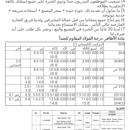
4) سيجيب الموظفون المدربون جيدًا وذوي الخبرة على جميع أسئلتك باللغة
الإنجليزية بطلاقة.
5) ما نحاول أن نقدمه لك: جودة جيدة + سعر المصنع + استجابة سريعة +
خدمة موثوقة.
6) يتم إنتاج جميع منتجاتنا من قبل عمالنا المحترفين ولدينا فريق التجارة
الخارجية عالي التأثير ، يمكنك الاستمتاع بخدماتنا.
7) لدينا 20 عامًا من الخبرة في التصنيع والبيع ، ونعتز بكل طلب على أنه
شرف لنا.
مادة الأظافر: درجة الفولاذ المقاوم للصدأ
SUS
التركيب الكيميائي (٪)
C≤
سيو
Mn≤
ص
S≤
Cr≤
ني
مو
آخر
8.0-10
18.0-
0.030
0.045
2.00
1.00
0.08
304
20.0
2-3
8.0-10
18.0-
0.030
0.045
2.00
1.00
0.08
304HC
20.0
النحاس
304 لتر
0.03
1.00
2.00
0.045
0.030
18.0-
8.0-10
20.0
2.0-
10.0-
16.0-
0.030
0.035
2.00
1.00
0.08
316
3.0
14.0
18.0
316 لتر
0.03
1.00
2.00
0.035
0.030
16.0-
10.0-
2.0-
3.0
14.0
18.0
201CU
0.12
1.00
7.5-10.0
0.045
0.030
13.5-16
3.5-5.5
0.5
رقم 0.1
D668 /
0.12
1.00
11.0-
0.045
0.030
12.5-
1.6-2.5
0.6
رقم 0.1
14.0
15.0
204CU
تحديد