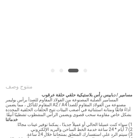
POLICY
منتوج وصف
مسامير / دبابيس رأس بلاستيكية حلقي حلقة عرقوب
المسامير الصلبة المصنوعة من الفولاذ المقاوم للصدأ برأس بوليمر
مصنوعة من الفولاذ المقاوم للصدأ A2 / A4 المقاوم للتآكل ، مما يضمن
أداءً فائقًا ومتانة استثنائية في أصعب البيئات.تتيح الحلقات الحلقية المحددة
بشكل خاص مقاومة سحب قصوى ويضمن الرأس المشطوب تشطيبًا أنيقًا.
خدماتنا
1) سواء كنت عميلنا الحالي أو عميلاً جديدًا ، يمكننا توفير عينات مجانًا.
2) 7 أيام * 24 ساعة خدمة الخط الساخن والبريد الإلكتروني.
3) سيتم الرد على استفسارك المتعلق بمنتجاتنا خلال 24 ساعة.