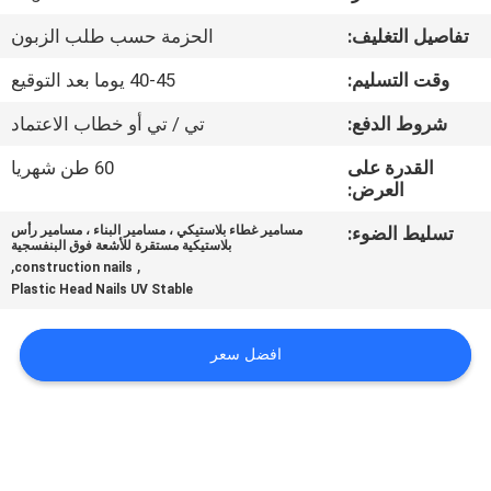
تفاصيل التغليف:
الحزمة حسب طلب الزبون
مراقبة
وقت التسليم:
40-45 يوما بعد التوقيع
الجودة
شروط الدفع:
تي / تي أو خطاب الاعتماد
اتصل
القدرة على
60 طن شهريا
العرض:
بنا
تسليط الضوء:
مسامير غطاء بلاستيكي ، مسامير البناء ، مسامير رأس
بلاستيكية مستقرة للأشعة فوق البنفسجية
اطلب
,
,
construction nails
Plastic Head Nails UV Stable
اقتباس
افضل سعر
خريطة
الموقع
PRIVACY