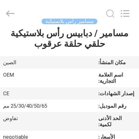
2026
Yuanjia
Leren
Business
License.
مسامير رأس بلاستيكية
All
Rights
Reserved.
مسامير / دبابيس رأس بلاستيكية
الصفحة
حلقي حلقة عرقوب
الرئيسية
منتجات
مكان المنشأ:
الصين
اسم العلامة
OEM
معلومات
التجارية:
عنا
إصدار الشهادات:
CE
رقم الموديل:
25/30/40/50/65 مم
جولة
الحد الأدنى
تفاوض
في
لكمية:
المعمل
الأسعار:
negotiable