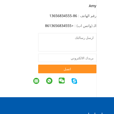
Amy
رقم الهاتف :
86-13656834555
الـ (واتس اب) :
+
8613656834555
اتصل