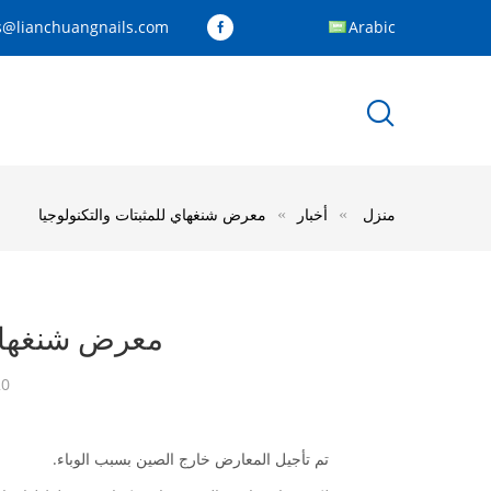
s@lianchuangnails.com
Arabic
منزل
أخبار
معرض شنغهاي للمثبتات والتكنولوجيا
معرض شنغهاي 
20
تم تأجيل المعارض خارج الصين بسبب الوباء.