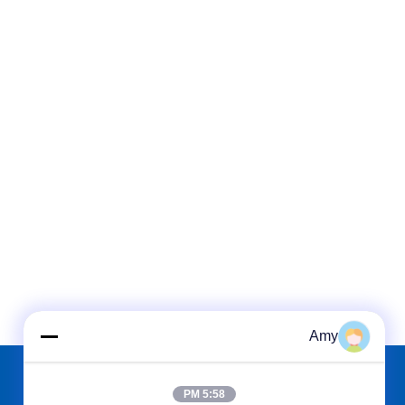
Amy
5:58 PM