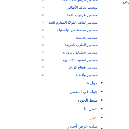
W لمركز المعارض
تويست شانك الأظافر
مسامير عرقوب ناعمة
مسامير لفائف الفولاذ المقاوم للصدأ
مسامير مجمعة من البلاستيك
مسامير نحاسية
مسامير القارب المربعة
مسامير سيليكون برونزية
مسامير تسقيف الألمنيوم
مسامير قطاع الورق
مسامير وأغطية
حول بنا
جولة في المعمل
ضبط الجودة
اتصل بنا
أخبار
طلب عرض أسعار